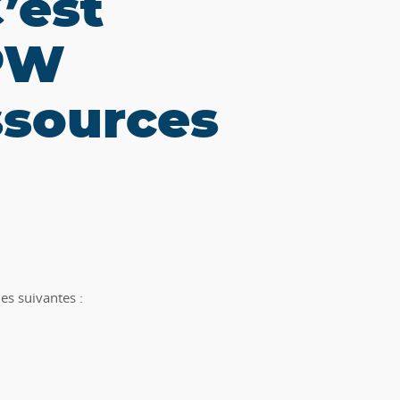
’est
SPW
ssources
es suivantes :