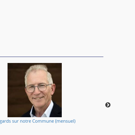
gards sur notre Commune (mensuel)
Votre applic