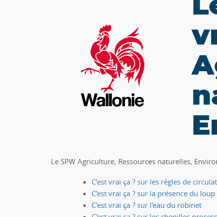
L
v
A
n
E
Le SPW Agriculture, Ressources naturelles, Environ
C’est vrai ça ? sur les règles de circula
C’est vrai ça ? sur la présence du lou
C'est vrai ça ? sur l'eau du robinet
C'est vrai ça ? sur les chenilles proce