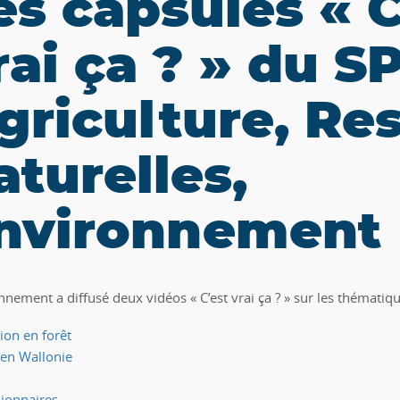
es capsules « C
rai ça ? » du 
griculture, Re
aturelles,
nvironnement
nement a diffusé deux vidéos « C’est vrai ça ? » sur les thématiqu
tion en forêt
p en Wallonie
ssionnaires