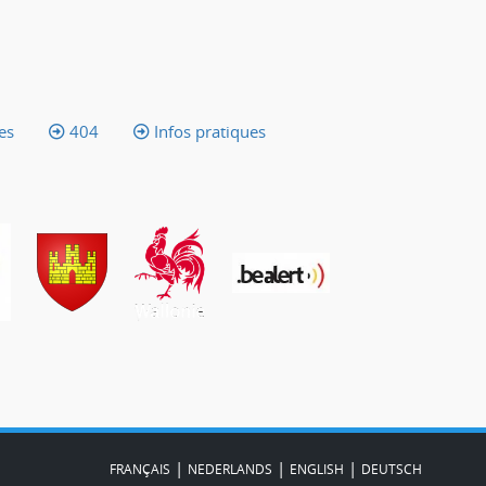
es
404
Infos pratiques
|
|
|
FRANÇAIS
NEDERLANDS
ENGLISH
DEUTSCH