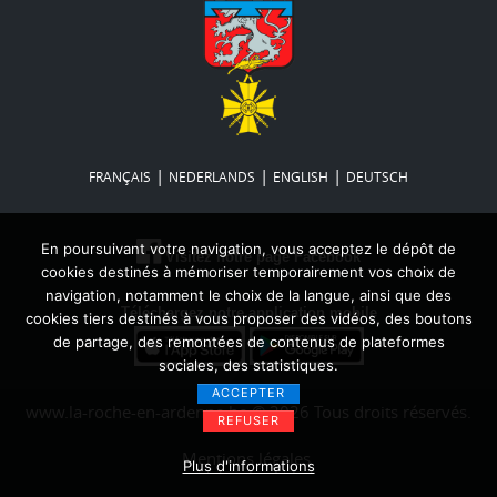
|
|
|
FRANÇAIS
NEDERLANDS
ENGLISH
DEUTSCH
En poursuivant votre navigation, vous acceptez le dépôt de
Visitez notre page Facebook
cookies destinés à mémoriser temporairement vos choix de
navigation, notamment le choix de la langue, ainsi que des
Téléchargez notre application mobile
cookies tiers destinés à vous proposer des vidéos, des boutons
de partage, des remontées de contenus de plateformes
sociales, des statistiques.
ACCEPTER
www.la-roche-en-ardenne.be © 2026 Tous droits réservés.
REFUSER
Mentions légales
Plus d'informations