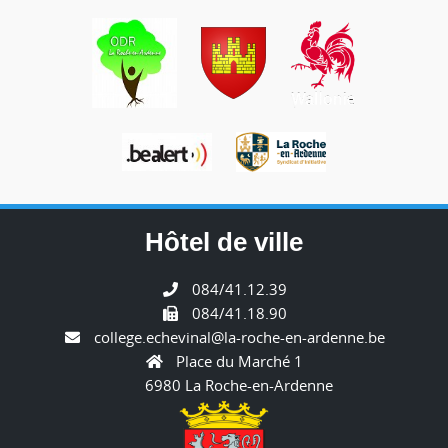
Hôtel de ville
084/41.12.39
084/41.18.90
college.echevinal@la-roche-en-ardenne.be
Place du Marché 1
6980 La Roche-en-Ardenne