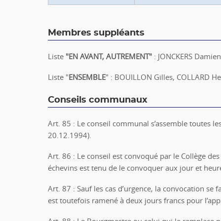
Membres suppléants
Liste
"
EN AVANT, AUTREMENT"
: JONCKERS Damien
Liste "
ENSEMBLE
" : BOUILLON Gilles, COLLARD He
Conseils communaux
Art. 85 : Le conseil communal s’assemble toutes les 
20.12.1994).
Art. 86 : Le conseil est convoqué par le Collège d
échevins est tenu de le convoquer aux jour et heur
Art. 87 : Sauf les cas d’urgence, la convocation se fa
est toutefois ramené à deux jours francs pour l’appl
Art. 88 : Le Bourgmestre ou celui qui le remplace pr