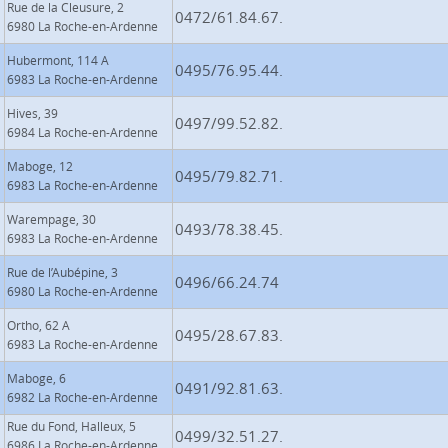
Rue de la Cleusure, 2
0472/61.84.67.
6980 La Roche-en-Ardenne
Hubermont, 114 A
0495/76.95.44.
6983 La Roche-en-Ardenne
Hives, 39
0497/99.52.82.
6984 La Roche-en-Ardenne
Maboge, 12
0495/79.82.71.
6983 La Roche-en-Ardenne
Warempage, 30
0493/78.38.45.
6983 La Roche-en-Ardenne
Rue de l’Aubépine, 3
0496/66.24.74
6980 La Roche-en-Ardenne
Ortho, 62 A
0495/28.67.83.
6983 La Roche-en-Ardenne
Maboge, 6
0491/92.81.63.
6982 La Roche-en-Ardenne
Rue du Fond, Halleux, 5
0499/32.51.27.
6986 La Roche-en-Ardenne