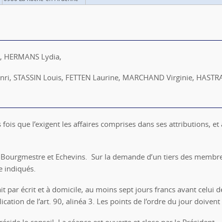
, HERMANS Lydia,
nri, STASSIN Louis, FETTEN Laurine, MARCHAND Virginie, HASTRA
fois que l’exigent les affaires comprises dans ses attributions, et
es Bourgmestre et Echevins. Sur la demande d’un tiers des membre
e indiqués.
it par écrit et à domicile, au moins sept jours francs avant celui de
ication de l’art. 90, alinéa 3. Les points de l’ordre du jour doiven
éside le conseil. La séance est ouverte et close par le Président.