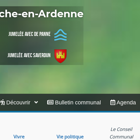
Infos pratiques
Roche-en-Ardenne
Jumelée avec De Panne
Jumelée avec Saverdun
Découvrir
Bulletin communal
Agenda
Le Conseil
Vivre
Vie politique
Communal