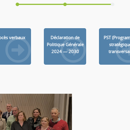
ocès verbaux
Déclaration de
PST (Progra
Politique Générale
stratégiqu
2024 — 2030
transversal