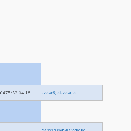
 0475/32.04.18.
avocat@jpdavocat.be
manon.dubois@laroche.be