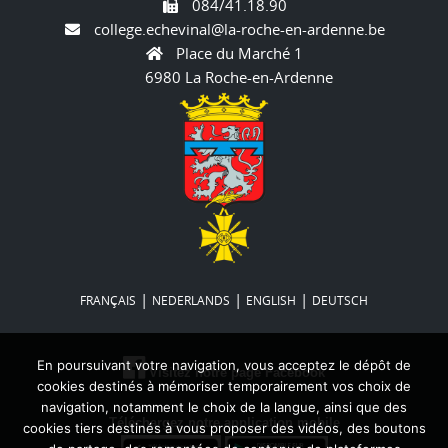
084/41.18.90
college.echevinal@la-roche-en-ardenne.be
Place du Marché 1
6980 La Roche-en-Ardenne
|
|
|
FRANÇAIS
NEDERLANDS
ENGLISH
DEUTSCH
En poursuivant votre navigation, vous acceptez le dépôt de
Visitez notre page Facebook
cookies destinés à mémoriser temporairement vos choix de
navigation, notamment le choix de la langue, ainsi que des
Téléchargez notre application mobile
cookies tiers destinés à vous proposer des vidéos, des boutons