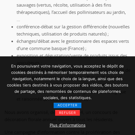
sauvages (vertus, récolte, utilisation à des fins
thérapeutiques), l’accueil des pollinisateurs au jardin,
…
conférence-débat sur la gestion différenciée (nouvelles
techniques, utilisation de produits naturels) ;
échanges/débat avec le gestionnaire des espaces verts
d’une commune basque (France) ;
exposition et dégustation/vente de produits issus des
apiculteurs ;
En poursuivant votre navigation, vous acceptez le dépôt de
atelier culinaire avec les pensionnaires de la maison de
cookies destinés à mémoriser temporairement vos choix de
repos : pain d’épices au miel issu d’un rucher local ;
navigation, notamment le choix de la langue, ainsi que des
marché artisanal villageois saisonnier : vente de
cookies tiers destinés à vous proposer des vidéos, des boutons
produits du terroir issus d’une agriculture biologique
de partage, des remontées de contenus de plateformes
sociales, des statistiques.
et raisonnée (à Hives : Juillet/Août).
ACCEPTER
Nous avons organisé, de 2002 à 2014, un concours de
REFUSER
décoration florale annuel ouvert à tous les résidents.
Plus d'informations
Une campagne d’information contre la prolifération des