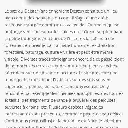
Le site du Deister (anciennement Dester) constitue un lieu
bien connu des habitants du coin. Il s'agit d'une arête
rocheuse escarpée dominant la vallée de l'Ourthe et qui se
prolonge vers l'ouest par les ruines du château surplombant
la petite bourgade. Au cours de l'histoire, la colline a été
fortement empreinte par l'activité humaine : exploitation
forestière, pâturage, culture vivrière et peut-être même
viticole. Diverses traces témoignent encore de ce passé, dont
de nombreuses terrasses et des murets en pierres sèches.
S'étendant sur une dizaine d'hectares, le site présente une
remarquable mosaïque d'habitats sur des sols souvent
superficiels, pentus, de nature schisto-gréseuse. On y
rencontre par exemple des chênaies acidophiles, des fourrés
et taillis, des fragments de lande à bruyère, des pelouses
ouvertes à orpins, etc. Plusieurs espèces végétales
intéressantes sont présentes, comme le pied d'oiseau délicat
(Ornithopus perpusillus) et la doradille du Nord (Asplenium
septentrionale). Parmi la flore cryptogamique, on note une