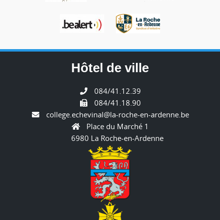
Hôtel de ville
084/41.12.39
084/41.18.90
college.echevinal@la-roche-en-ardenne.be
Place du Marché 1
6980 La Roche-en-Ardenne