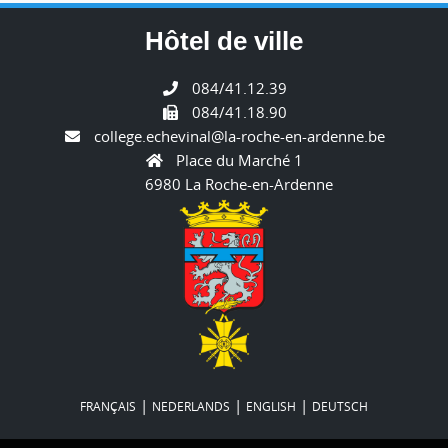
Hôtel de ville
084/41.12.39
084/41.18.90
college.echevinal@la-roche-en-ardenne.be
Place du Marché 1
6980 La Roche-en-Ardenne
|
|
|
FRANÇAIS
NEDERLANDS
ENGLISH
DEUTSCH