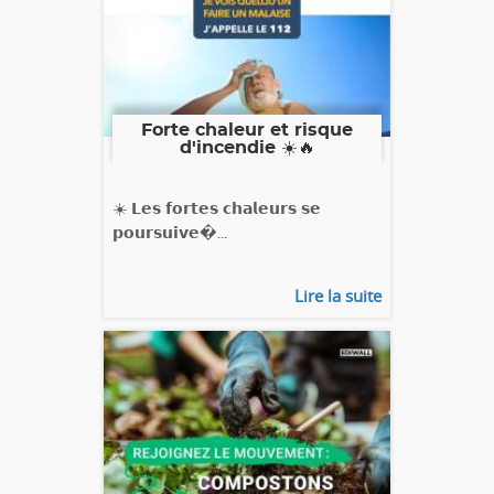
Forte chaleur et risque
d'incendie ☀️🔥
☀️ 𝗟𝗲𝘀 𝗳𝗼𝗿𝘁𝗲𝘀 𝗰𝗵𝗮𝗹𝗲𝘂𝗿𝘀 𝘀𝗲
𝗽𝗼𝘂𝗿𝘀𝘂𝗶𝘃𝗲�...
Lire la suite