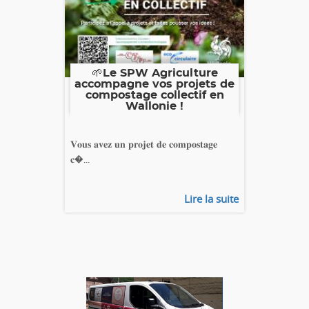
🌱Le SPW Agriculture
accompagne vos projets de
compostage collectif en
Wallonie !
𝐕𝐨𝐮𝐬 𝐚𝐯𝐞𝐳 𝐮𝐧 𝐩𝐫𝐨𝐣𝐞𝐭 𝐝𝐞 𝐜𝐨𝐦𝐩𝐨𝐬𝐭𝐚𝐠𝐞
𝐜�...
Lire la suite