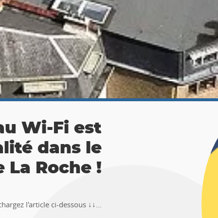
 La Roche :
ésor 🚶‍♀🚶‍♂
TEMUS "Pierre et Légendes" de La
en-Ardenne !!Téléchargez l�...