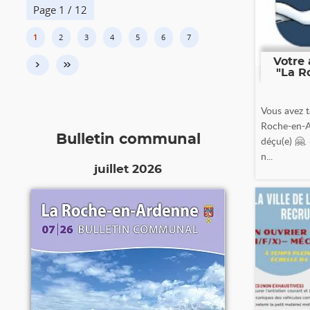
Page 1 / 12
1
2
3
4
5
6
7
Votre 
›
»
"La R
Vous avez t
Roche-en-A
Bulletin communal
déçu(e) 🤗.
n...
juillet 2026