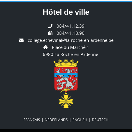
Hôtel de ville
084/41.12.39
084/41.18.90
college.echevinal@la-roche-en-ardenne.be
Place du Marché 1
6980 La Roche-en-Ardenne
|
|
|
FRANÇAIS
NEDERLANDS
ENGLISH
DEUTSCH