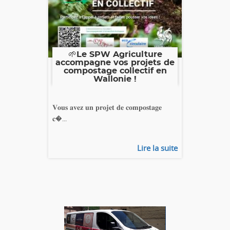
🌱Le SPW Agriculture
accompagne vos projets de
compostage collectif en
Wallonie !
𝐕𝐨𝐮𝐬 𝐚𝐯𝐞𝐳 𝐮𝐧 𝐩𝐫𝐨𝐣𝐞𝐭 𝐝𝐞 𝐜𝐨𝐦𝐩𝐨𝐬𝐭𝐚𝐠𝐞
𝐜�...
Lire la suite