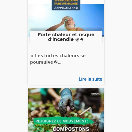
Forte chaleur et risque
d'incendie ☀️🔥
☀️ 𝗟𝗲𝘀 𝗳𝗼𝗿𝘁𝗲𝘀 𝗰𝗵𝗮𝗹𝗲𝘂𝗿𝘀 𝘀𝗲
𝗽𝗼𝘂𝗿𝘀𝘂𝗶𝘃𝗲�...
Lire la suite