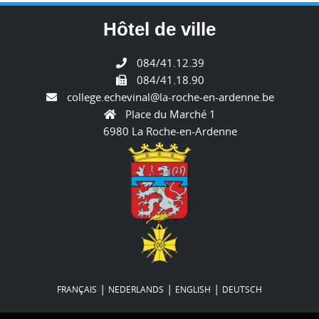
Hôtel de ville
084/41.12.39
084/41.18.90
college.echevinal@la-roche-en-ardenne.be
Place du Marché 1
6980 La Roche-en-Ardenne
|
|
|
FRANÇAIS
NEDERLANDS
ENGLISH
DEUTSCH