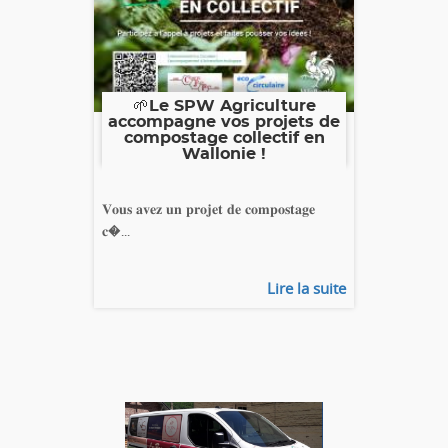
🌱Le SPW Agriculture
accompagne vos projets de
compostage collectif en
Wallonie !
𝐕𝐨𝐮𝐬 𝐚𝐯𝐞𝐳 𝐮𝐧 𝐩𝐫𝐨𝐣𝐞𝐭 𝐝𝐞 𝐜𝐨𝐦𝐩𝐨𝐬𝐭𝐚𝐠𝐞
𝐜�...
Lire la suite