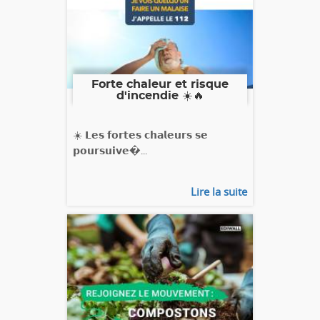
Forte chaleur et risque
d'incendie ☀️🔥
☀️ 𝗟𝗲𝘀 𝗳𝗼𝗿𝘁𝗲𝘀 𝗰𝗵𝗮𝗹𝗲𝘂𝗿𝘀 𝘀𝗲
𝗽𝗼𝘂𝗿𝘀𝘂𝗶𝘃𝗲�...
Lire la suite