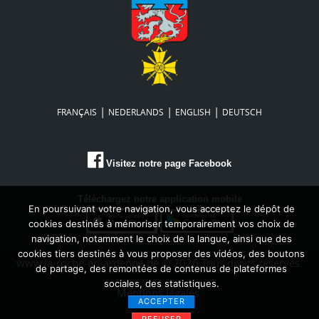
|
|
|
FRANÇAIS
NEDERLANDS
ENGLISH
DEUTSCH
Visitez notre page Facebook
Téléchargez notre application mobile
En poursuivant votre navigation, vous acceptez le dépôt de
cookies destinés à mémoriser temporairement vos choix de
navigation, notamment le choix de la langue, ainsi que des
cookies tiers destinés à vous proposer des vidéos, des boutons
www.la-roche-en-ardenne.be © 2026 Tous droits réservés.
de partage, des remontées de contenus de plateformes
sociales, des statistiques.
Mentions légales
ACCEPTER
REFUSER