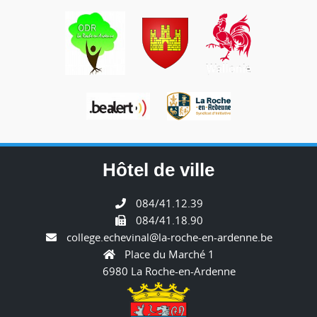
Hôtel de ville
084/41.12.39
084/41.18.90
college.echevinal@la-roche-en-ardenne.be
Place du Marché 1
6980 La Roche-en-Ardenne