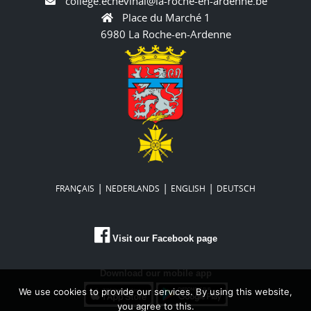
college.echevinal@la-roche-en-ardenne.be
Place du Marché 1
6980 La Roche-en-Ardenne
|
|
|
FRANÇAIS
NEDERLANDS
ENGLISH
DEUTSCH
Visit our Facebook page
Download our mobile app
We use cookies to provide our services. By using this website,
you agree to this.