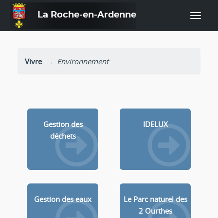
La Roche-en-Ardenne
—
Vivre
Environnement
Gestion des
IDELUX
déchets
Gestion des eaux
Le Parc naturel des
2 Ourthes