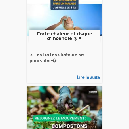
Forte chaleur et risque
d'incendie ☀️🔥
☀️ 𝗟𝗲𝘀 𝗳𝗼𝗿𝘁𝗲𝘀 𝗰𝗵𝗮𝗹𝗲𝘂𝗿𝘀 𝘀𝗲
𝗽𝗼𝘂𝗿𝘀𝘂𝗶𝘃𝗲�...
Lire la suite