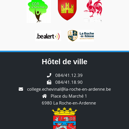
Hôtel de ville
084/41.12.39
084/41.18.90
college.echevinal@la-roche-en-ardenne.be
Place du Marché 1
6980 La Roche-en-Ardenne