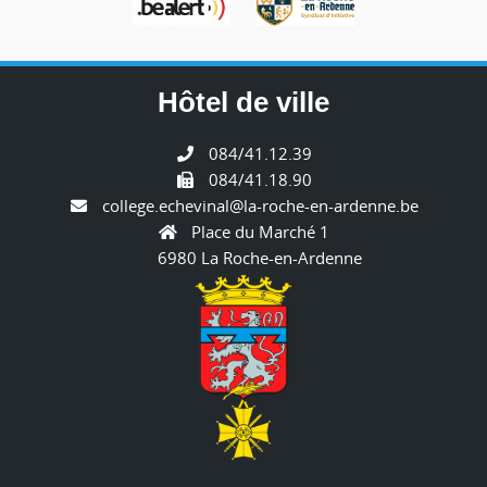
Hôtel de ville
084/41.12.39
084/41.18.90
college.echevinal@la-roche-en-ardenne.be
Place du Marché 1
6980 La Roche-en-Ardenne