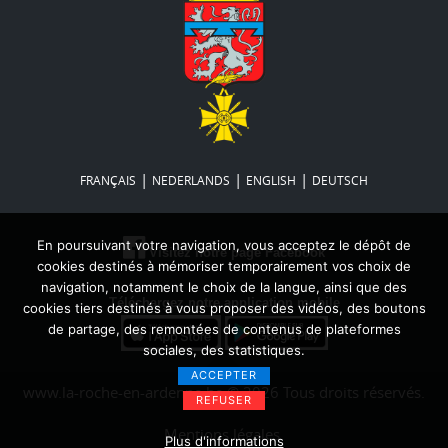
|
|
|
FRANÇAIS
NEDERLANDS
ENGLISH
DEUTSCH
En poursuivant votre navigation, vous acceptez le dépôt de
Visitez notre page Facebook
cookies destinés à mémoriser temporairement vos choix de
navigation, notamment le choix de la langue, ainsi que des
Téléchargez notre application mobile
cookies tiers destinés à vous proposer des vidéos, des boutons
de partage, des remontées de contenus de plateformes
sociales, des statistiques.
ACCEPTER
www.la-roche-en-ardenne.be © 2026 Tous droits réservés.
REFUSER
Mentions légales
Plus d'informations