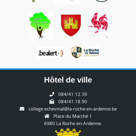
Hôtel de ville
084/41.12.39
084/41.18.90
college.echevinal@la-roche-en-ardenne.be
Place du Marché 1
6980 La Roche-en-Ardenne