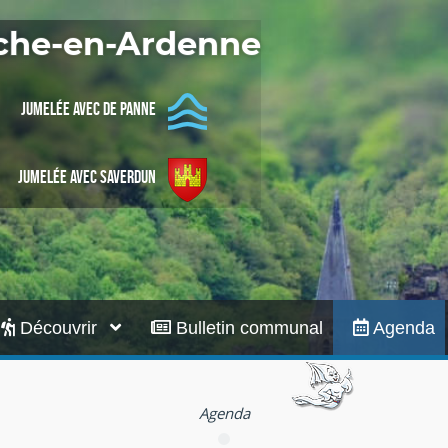
Infos pratiques
oche-en-Ardenne
Jumelée avec De Panne
Jumelée avec Saverdun
Découvrir
Bulletin communal
Agenda
Agenda