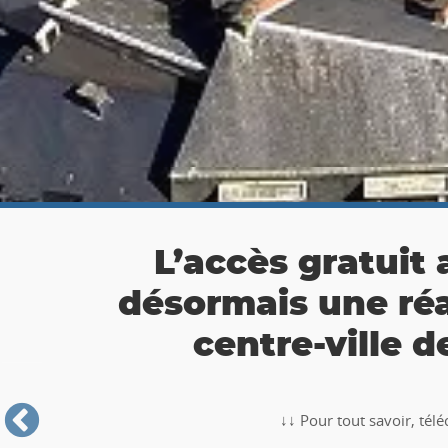
👉 Balade Totemus à
Partez à la chasse au tr
🥾🚶‍♂️‍➡️ ‼ Partez à la chasse au trésor avec la balade TO
Roche-