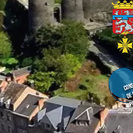
Cons
de
p