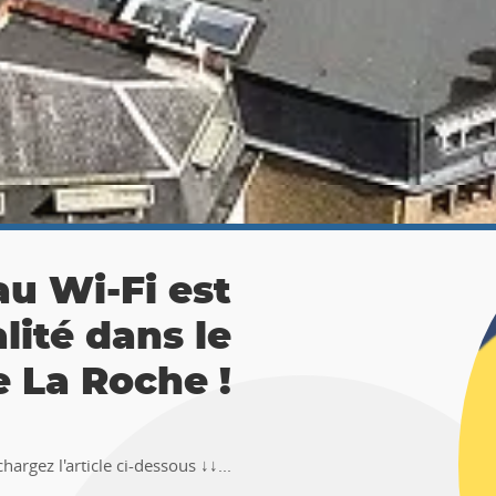
 La Roche :
ésor 🚶‍♀🚶‍♂
TEMUS "Pierre et Légendes" de La
en-Ardenne !!Téléchargez l�...