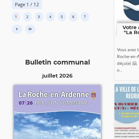
Page 1 / 12
1
2
3
4
5
6
7
Votre 
›
»
"La R
Vous avez t
Roche-en-A
Bulletin communal
déçu(e) 🤗.
n...
juillet 2026