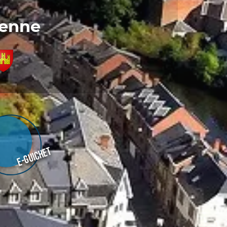
denne
E-guichet