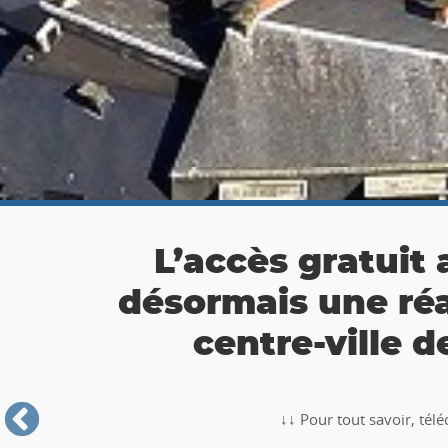
👉 Balade Totemus à
Partez à la chasse au tr
🥾🚶‍♂️‍➡️ ‼ Partez à la chasse au trésor avec la balade TO
Roche-