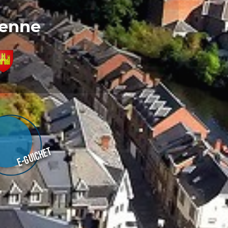
denne
E-guichet