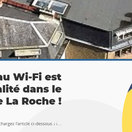
 La Roche :
ésor 🚶‍♀🚶‍♂
TEMUS "Pierre et Légendes" de La
en-Ardenne !!Téléchargez l�...