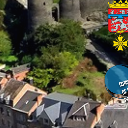
Cons
de
p