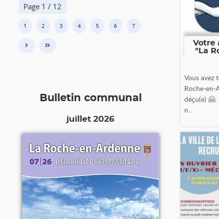
Page 1 / 12
1
2
3
4
5
6
7
Votre 
›
»
"La R
Vous avez t
Roche-en-A
Bulletin communal
déçu(e) 🤗.
n...
juillet 2026