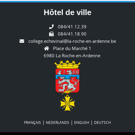
Hôtel de ville
084/41.12.39
084/41.18.90
college.echevinal@la-roche-en-ardenne.be
Place du Marché 1
6980 La Roche-en-Ardenne
|
|
|
FRANÇAIS
NEDERLANDS
ENGLISH
DEUTSCH