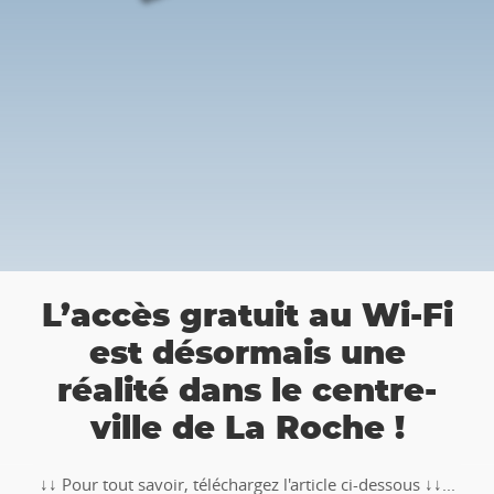
👉 Bala
ès gratuit au Wi-Fi
Roche
t désormais une
chasse 
ité dans le centre-
lle de La Roche !
🥾🚶‍♂️‍➡️ ‼ Part
TOTEMUS "Pier
savoir, téléchargez l'article ci-dessous ↓↓...
Arde