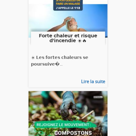
Forte chaleur et risque
d'incendie ☀️🔥
☀️ 𝗟𝗲𝘀 𝗳𝗼𝗿𝘁𝗲𝘀 𝗰𝗵𝗮𝗹𝗲𝘂𝗿𝘀 𝘀𝗲
𝗽𝗼𝘂𝗿𝘀𝘂𝗶𝘃𝗲�...
Lire la suite