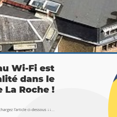
 La Roche :
ésor 🚶‍♀🚶‍♂
TEMUS "Pierre et Légendes" de La
en-Ardenne !!Téléchargez l�...