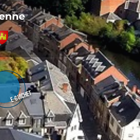
denne
E-guichet