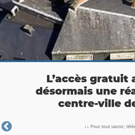
👉 Balade Totemus à
Partez à la chasse au tr
🥾🚶‍♂️‍➡️ ‼ Partez à la chasse au trésor avec la balade TO
Roche-