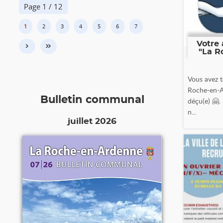
Page 1 / 12
1
2
3
4
5
6
7
Votre 
›
»
"La R
Vous avez t
Roche-en-A
Bulletin communal
déçu(e) 🤗.
n...
juillet 2026