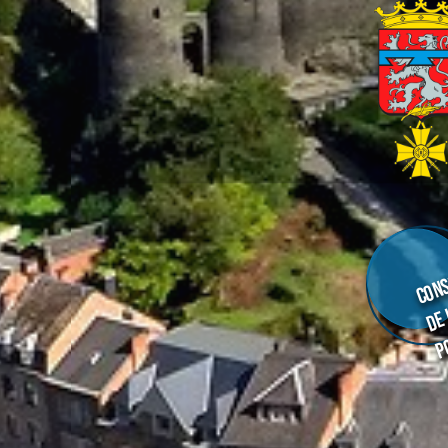
Cons
de
p