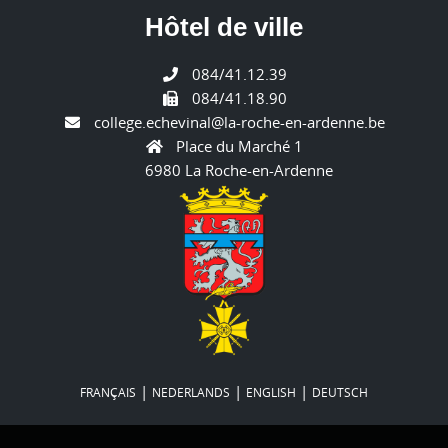
Hôtel de ville
084/41.12.39
084/41.18.90
college.echevinal@la-roche-en-ardenne.be
Place du Marché 1
6980 La Roche-en-Ardenne
|
|
|
FRANÇAIS
NEDERLANDS
ENGLISH
DEUTSCH