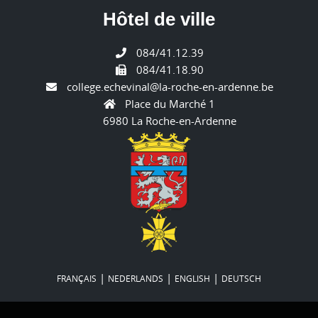
Hôtel de ville
084/41.12.39
084/41.18.90
college.echevinal@la-roche-en-ardenne.be
Place du Marché 1
6980 La Roche-en-Ardenne
|
|
|
FRANÇAIS
NEDERLANDS
ENGLISH
DEUTSCH