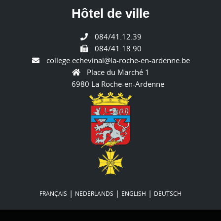
Hôtel de ville
084/41.12.39
084/41.18.90
college.echevinal@la-roche-en-ardenne.be
Place du Marché 1
6980 La Roche-en-Ardenne
|
|
|
FRANÇAIS
NEDERLANDS
ENGLISH
DEUTSCH