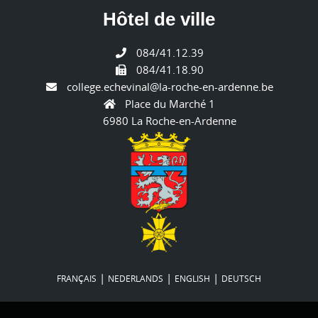
Hôtel de ville
084/41.12.39
084/41.18.90
college.echevinal@la-roche-en-ardenne.be
Place du Marché 1
6980 La Roche-en-Ardenne
|
|
|
FRANÇAIS
NEDERLANDS
ENGLISH
DEUTSCH