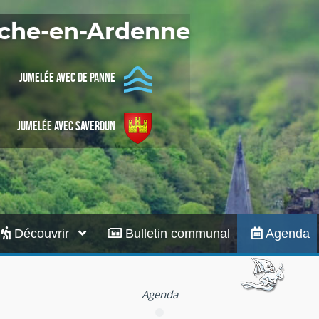
Infos pratiques
Roche-en-Ardenne
Jumelée avec De Panne
Jumelée avec Saverdun
Découvrir
Bulletin communal
Agenda
Agenda