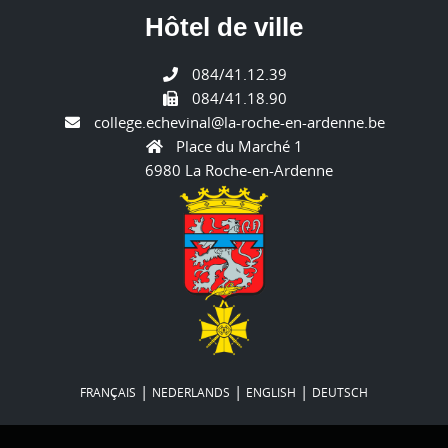
Hôtel de ville
084/41.12.39
084/41.18.90
college.echevinal@la-roche-en-ardenne.be
Place du Marché 1
6980 La Roche-en-Ardenne
|
|
|
FRANÇAIS
NEDERLANDS
ENGLISH
DEUTSCH